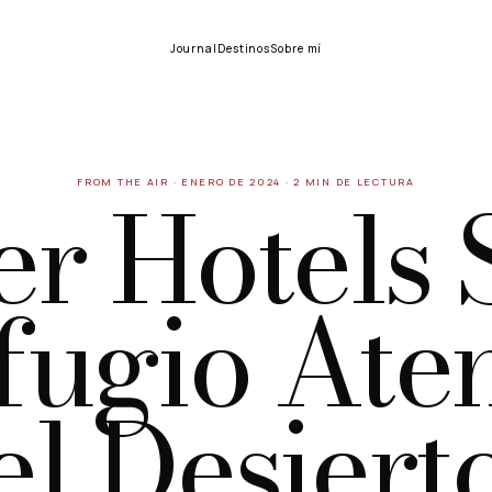
Journal
Destinos
Sobre mí
er Hotels 
FROM THE AIR
·
ENERO DE 2024
·
2 MIN DE LECTURA
fugio Ate
el Desiert