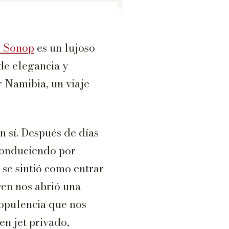
s Sonop
es un lujoso
de elegancia y
r Namibia, un viaje
 sí. Después de días
 conduciendo por
 se sintió como entrar
ven nos abrió una
 opulencia que nos
en jet privado,