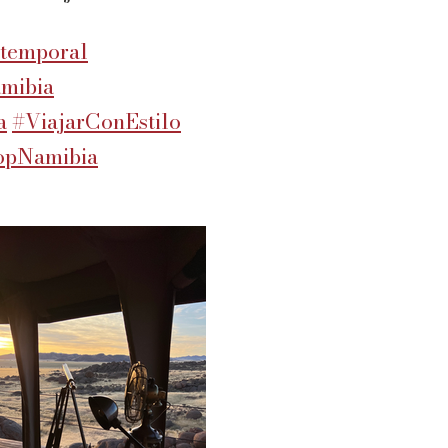
temporal
mibia
a
#ViajarConEstilo
opNamibia