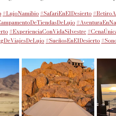
p
#LujoNamibio
#SafariEnElDesierto
#RetiroA
ampamentoDeTiendasDeLujo
#AventuraEnNa
rto
#ExperienciaConVidaSilvestre
#CenaÚnic
gDeViajesDeLujo
#SueñosEnElDesierto
#Son