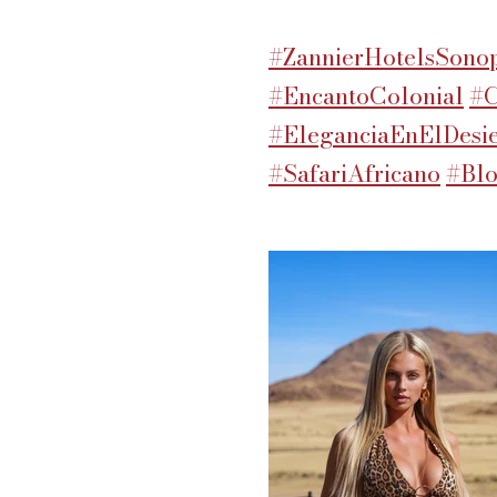
#ZannierHotelsSono
#EncantoColonial
#C
#EleganciaEnElDesie
#SafariAfricano
#Blo