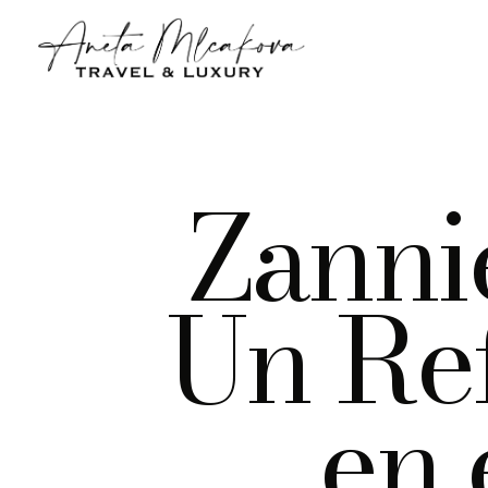
Zanni
Un Re
en 