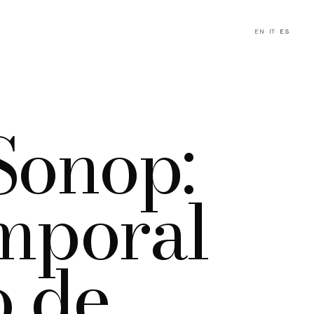
EN
·
IT
·
ES
Sonop:
mporal
o de