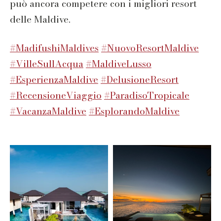
può ancora competere con i migliori resort
delle Maldive.
#MadifushiMaldives
#NuovoResortMaldive
#VilleSullAcqua
#MaldiveLusso
#EsperienzaMaldive
#DelusioneResort
#RecensioneViaggio
#ParadisoTropicale
#VacanzaMaldive
#EsplorandoMaldive